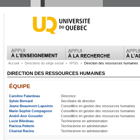
Accueil
>
Directions du siège social
>
VPSG
>
Direction des ressources humaines
DIRECTION DES RESSOURCES HUMAINES
ÉQUIPE
Caroline Falardeau
Directrice
Sylvie Bernard
Secrétaire de direction
Jeane Beaumont-Lapointe
Conseillère en gestion des ressources humaines
Marie-Sophie Compagnon
Conseillère en gestion des ressources humaines
André-Ann Gosselin
Conseillère en gestion des ressources humaines
Lucie Bilodeau
Technicienne en administration
Patricia Pellerin
Technicienne en administration
Chantal Racine
Technicienne en administration